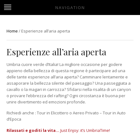
NAVIGATION
Home
/
Esperienze all’aria aperta
Esperienze all’aria aperta
Umbria cuore verde d’Italia! La migliore occasione per godere
appieno della bellezza di questa regione è partecipare ad una
delle tante esperienze all’aria aperta? Camminare lentamente e
assaporare la bellezza silente del paesaggio? Una passeggiata a
cavallo o la magari in carrozza? Sfidarsi nella risalita di un canyon
o provare l’ebbrezza del rafting? Ogni circostanza è buona per
unire divertimento ed emozioni profonde.
Richiedi anche : Tour in Elicottero o Aereo Privato – Tour in Auto
d’Epoca
Rilassati e goditi la vita…
Just Enjoy: it’s UmbriaTime!